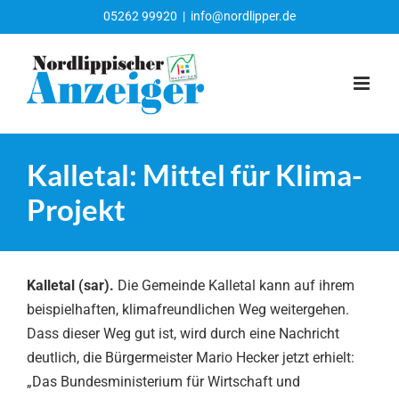
Zum
05262 99920
|
info@nordlipper.de
Inhalt
springen
Kalletal: Mittel für Klima-
Projekt
Kalletal (sar).
Die Gemeinde Kalletal kann auf ihrem
beispielhaften, klimafreundlichen Weg weitergehen.
Dass dieser Weg gut ist, wird durch eine Nachricht
deutlich, die Bürgermeister Mario Hecker jetzt erhielt:
„Das Bundesministerium für Wirtschaft und