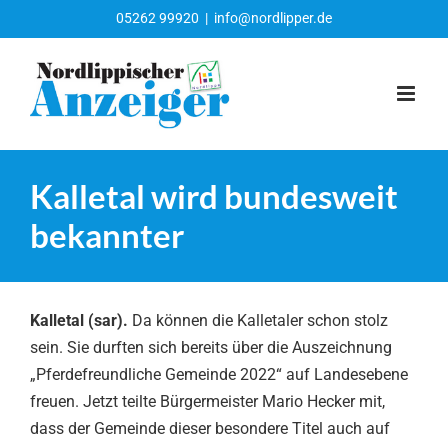
Zum
05262 99920
|
info@nordlipper.de
Inhalt
springen
Kalletal wird bundesweit
bekannter
Kalletal (sar).
Da können die Kalletaler schon stolz
sein. Sie durften sich bereits über die Auszeichnung
„Pferdefreundliche Gemeinde 2022“ auf Landesebene
freuen. Jetzt teilte Bürgermeister Mario Hecker mit,
dass der Gemeinde dieser besondere Titel auch auf