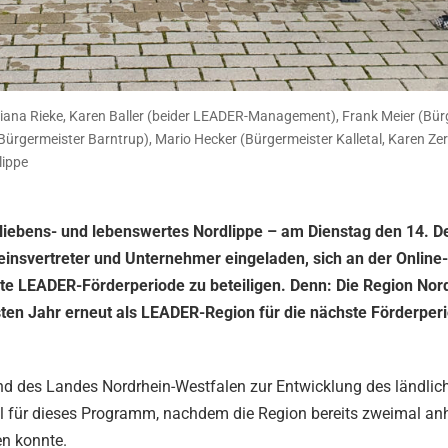
) Diana Rieke, Karen Baller (beider LEADER-Management), Frank Meier (Bü
 (Bürgermeister Barntrup), Mario Hecker (Bürgermeister Kalletal, Karen Ze
lippe
n liebens- und lebenswertes Nordlippe – am Dienstag den 14. 
reinsvertreter und Unternehmer eingeladen, sich an der Online-
te LEADER-Förderperiode zu beteiligen. Denn: Die Region Nor
chsten Jahr erneut als LEADER-Region für die nächste Förderper
d des Landes Nordrhein-Westfalen zur Entwicklung des ländlic
al für dieses Programm, nachdem die Region bereits zweimal an
en konnte.