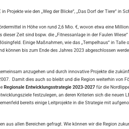
 in Projekte wie den „Weg der Blicke“, „Das Dorf der Tiere“ in S
ördermittel in Höhe von rund 2,6 Mio. €, wovon etwa eine Million
 dieser Zeit sind bspw. die „Fitnessanlage in der Faulen Wiese“
 Bösingfeld. Einige Maßnahmen, wie das „Tempelhaus“ in Talle 
ch und können bis zum Ende des Jahres 2023 abgeschlossen werde
emeinsam anzugehen und durch innovative Projekte die zukünf
2007. Damit dies auch so bleibt und die Region weiterhin von F
ne
Regionale Entwicklungsstrategie 2023-2027
für die Nordlippe
twicklungsziele festzulegen, an deren Kriterien sich die neuen 
emenfeld bereits einige Leitprojekte in die Strategie mit aufg
nen aus allen Bereichen gefragt. Wie können wir die Region zuku