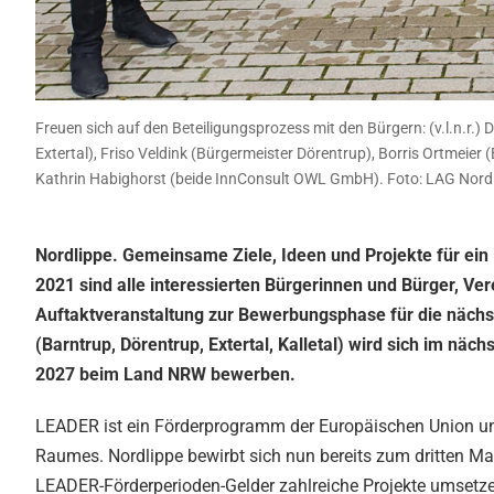
Freuen sich auf den Beteiligungsprozess mit den Bürgern: (v.l.n.r.
Extertal), Friso Veldink (Bürgermeister Dörentrup), Borris Ortmeier
Kathrin Habighorst (beide InnConsult OWL GmbH). Foto: LAG Nord
Nordlippe. Gemeinsame Ziele, Ideen und Projekte für ei
2021 sind alle interessierten Bürgerinnen und Bürger, Ve
Auftaktveranstaltung zur Bewerbungsphase für die nächs
(Barntrup, Dörentrup, Extertal, Kalletal) wird sich im nä
2027 beim Land NRW bewerben.
LEADER ist ein Förderprogramm der Europäischen Union un
Raumes. Nordlippe bewirbt sich nun bereits zum dritten M
LEADER-Förderperioden-Gelder zahlreiche Projekte umsetz