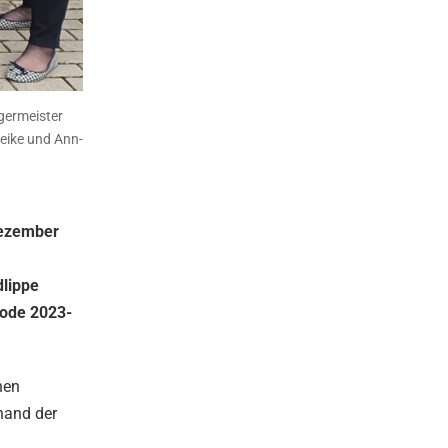
rgermeister
reike und Ann-
Dezember
dlippe
iode 2023-
hen
hand der