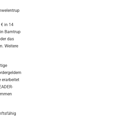
chwelentrup
 € in 14
 in Barntrup
oder das
n. Weitere
tige
ördergeldern
 erarbeitet
LEADER-
enommen
nftsfähig