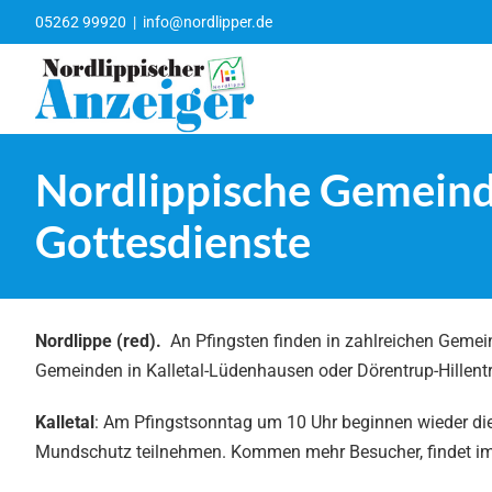
Zum
05262 99920
|
info@nordlipper.de
Inhalt
springen
Nordlippische Gemeinde
Gottesdienste
Nordlippe (red).
An Pfingsten finden in zahlreichen Gemein
Gemeinden in Kalletal-Lüdenhausen oder Dörentrup-Hillentru
Kalletal
: Am Pfingstsonntag um 10 Uhr beginnen wieder die
Mundschutz teilnehmen. Kommen mehr Besucher, findet im A