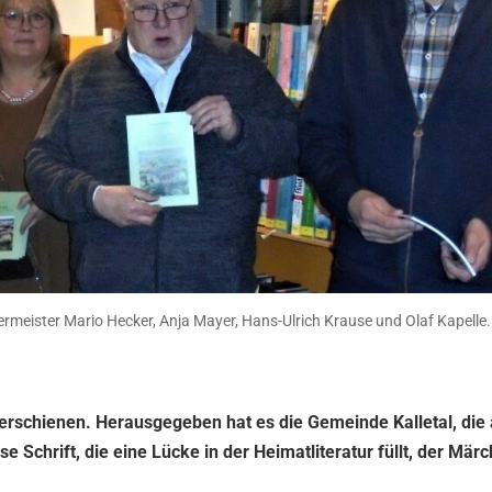
germeister Mario Hecker, Anja Mayer, Hans-Ulrich Krause und Olaf Kapelle. 
tzt erschienen. Herausgegeben hat es die Gemeinde Kalletal, die
chrift, die eine Lücke in der Heimatliteratur füllt, der Mär