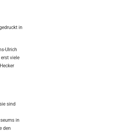
gedruckt in
ns-Ulrich
erst viele
 Hecker
sie sind
useums in
te den