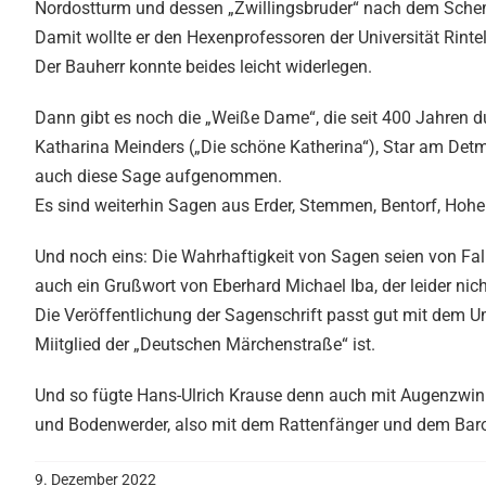
Nordostturm und dessen „Zwillingsbruder“ nach dem Schema
Damit wollte er den Hexenprofessoren der Universität Rinte
Der Bauherr konnte beides leicht widerlegen.
Dann gibt es noch die „Weiße Dame“, die seit 400 Jahren du
Katharina Meinders („Die schöne Katherina“), Star am Detm
auch diese Sage aufgenommen.
Es sind weiterhin Sagen aus Erder, Stemmen, Bentorf, Hohe
Und noch eins: Die Wahrhaftigkeit von Sagen seien von Fall z
auch ein Grußwort von Eberhard Michael Iba, der leider nich
Die Veröffentlichung der Sagenschrift passt gut mit dem U
Miitglied der „Deutschen Märchenstraße“ ist.
Und so fügte Hans-Ulrich Krause denn auch mit Augenzwinke
und Bodenwerder, also mit dem Rattenfänger und dem Ba
9. Dezember 2022