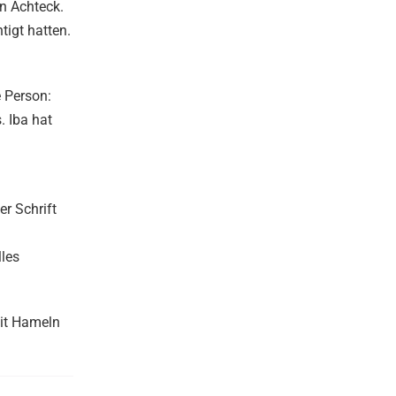
n Achteck.
tigt hatten.
e Person:
. Iba hat
er Schrift
lles
mit Hameln