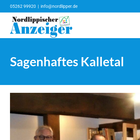
Zum
05262 99920
|
info@nordlipper.de
Inhalt
springen
Sagenhaftes Kalletal