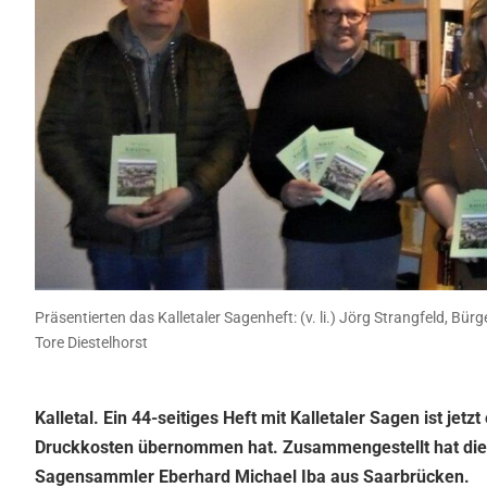
Präsentierten das Kalletaler Sagenheft: (v. li.) Jörg Strangfeld, Bür
Tore Diestelhorst
Kalletal. Ein 44-seitiges Heft mit Kalletaler Sagen ist je
Druckkosten übernommen hat. Zusammengestellt hat diese S
Sagensammler Eberhard Michael Iba aus Saarbrücken.