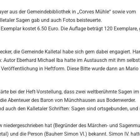
Mayer aus der Gemeindebibliothek in „Corves Mühle“ sowie vom
lletaler Sagen gab und auch Fotos beisteuerte.
Exemplar kostet 6.50 Euro. Die Auflage beträgt 120 Exemplare, 
ecker, die Gemeinde Kalletal habe sich gern dabei engagiert. Ha
: Autor Eberhard Michael Iba hatte im Austausch mit ihm selbst 
r Veröffentlichung in Heftform. Diese Bitte wurde dann an Mario
lärte bei der Heft-Vorstellung, dass zwei weltberühmte Sagen im
d die Abenteuer des Baron von Münchhausen aus Bodenwerder.
d auch den Kalletaler Schriften: Sagen sind ortsgebunden, und 
ow niedergeschrieben hat (Begründer des Märchen- und Sagenm
tal) und die Person (Bauherr Simon VI.) bekannt. Simon IV. hat