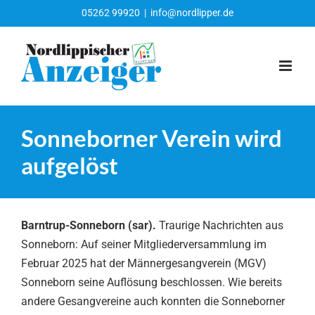
Zum
05262 99920
|
info@nordlipper.de
Inhalt
springen
Sonneborner Verein wird
aufgelöst
Barntrup-Sonneborn (sar).
Traurige Nachrichten aus
Sonneborn: Auf seiner Mitgliederversammlung im
Februar 2025 hat der Männergesangverein (MGV)
Sonneborn seine Auflösung beschlossen. Wie bereits
andere Gesangvereine auch konnten die Sonneborner