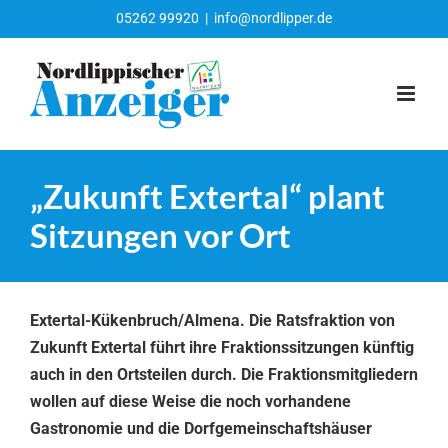
Zum
05262 99920
|
info@nordlipper.de
Inhalt
springen
„Zukunft Extertal“ plant
Sitzungen vor Ort
Extertal-Kükenbruch/Almena. Die Ratsfraktion von
Zukunft Extertal führt ihre Fraktionssitzungen künftig
auch in den Ortsteilen durch.
Die Fraktionsmitgliedern
wollen auf diese Weise die noch vorhandene
Gastronomie und die Dorfgemeinschaftshäuser