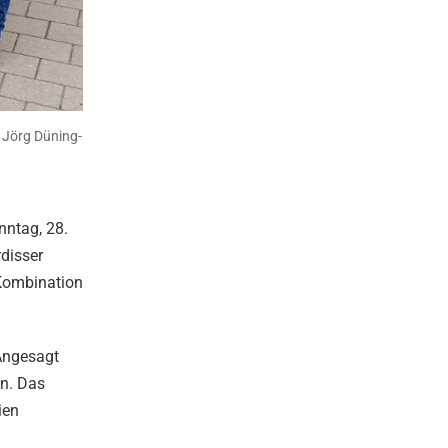
, Jörg Düning-
nntag, 28.
disser
 Kombination
Angesagt
en. Das
ien