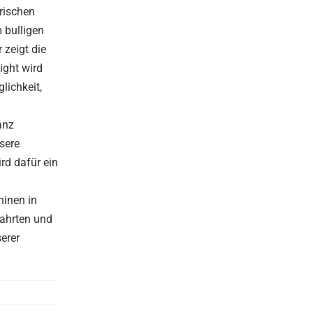
rischen
 bulligen
 zeigt die
ight wird
lichkeit,
anz
sere
rd dafür ein
hinen in
Fahrten und
serer