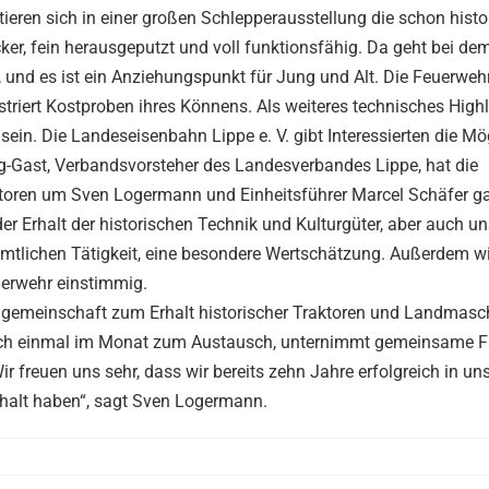
ren sich in einer großen Schlepperausstellung die schon histo
r, fein herausgeputzt und voll funktionsfähig. Da geht bei dem
und es ist ein Anziehungspunkt für Jung und Alt. Die Feuerwehr
iert Kostproben ihres Könnens. Als weiteres technisches Highl
sein. Die Landeseisenbahn Lippe e. V. gibt Interessierten die Mög
g-Gast, Verbandsvorsteher des Landesverbandes Lippe, hat die
toren um Sven Logermann und Einheitsführer Marcel Schäfer g
 Erhalt der historischen Technik und Kulturgüter, aber auch un
mtlichen Tätigkeit, eine besondere Wertschätzung. Außerdem wi
uerwehr einstimmig.
ngemeinschaft zum Erhalt historischer Traktoren und Landmasc
ft sich einmal im Monat zum Austausch, unternimmt gemeinsame 
r freuen uns sehr, dass wir bereits zehn Jahre erfolgreich in un
halt haben“, sagt Sven Logermann.