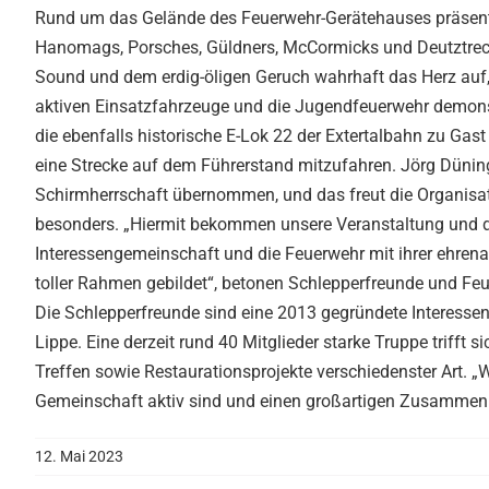
Rund um das Gelände des Feuerwehr-Gerätehauses präsentie
Hanomags, Porsches, Güldners, McCormicks und Deutztrecke
Sound und dem erdig-öligen Geruch wahrhaft das Herz auf, 
aktiven Einsatzfahrzeuge und die Jugendfeuerwehr demonstr
die ebenfalls historische E-Lok 22 der Extertalbahn zu Gast 
eine Strecke auf dem Führerstand mitzufahren. Jörg Dünin
Schirmherrschaft übernommen, und das freut die Organisa
besonders. „Hiermit bekommen unsere Veranstaltung und der
Interessengemeinschaft und die Feuerwehr mit ihrer ehrena
toller Rahmen gebildet“, betonen Schlepperfreunde und Fe
Die Schlepperfreunde sind eine 2013 gegründete Interesse
Lippe. Eine derzeit rund 40 Mitglieder starke Truppe trif
Treffen sowie Restaurationsprojekte verschiedenster Art. „Wi
Gemeinschaft aktiv sind und einen großartigen Zusammen
12. Mai 2023