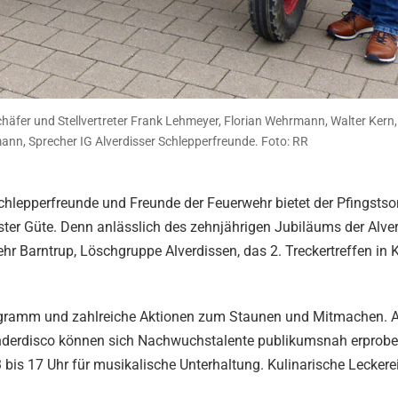
Schäfer und Stellvertreter Frank Lehmeyer, Florian Wehrmann, Walter Kern
nn, Sprecher IG Alverdisser Schlepperfreunde. Foto: RR
Schlepperfreunde und Freunde der Feuerwehr bietet der Pfingstso
ter Güte. Denn anlässlich des zehnjährigen Jubiläums der Alver
r Barntrup, Löschgruppe Alverdissen, das 2. Treckertreffen in
Programm und zahlreiche Aktionen zum Staunen und Mitmachen. 
Kinderdisco können sich Nachwuchstalente publikumsnah erprob
3 bis 17 Uhr für musikalische Unterhaltung. Kulinarische Leckere