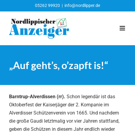
Zum
05262 99920
|
info@nordlipper.de
Inhalt
springen
„Auf geht’s, o’zapft is!“
Barntrup-Alverdissen (rr).
Schon legendär ist das
Oktoberfest der Kaiserjäger der 2. Kompanie im
Alverdisser Schützenverein von 1665. Und nachdem
die große Gaudi letztmalig vor vier Jahren stattfand,
geben die Schützen in diesem Jahr endlich wieder