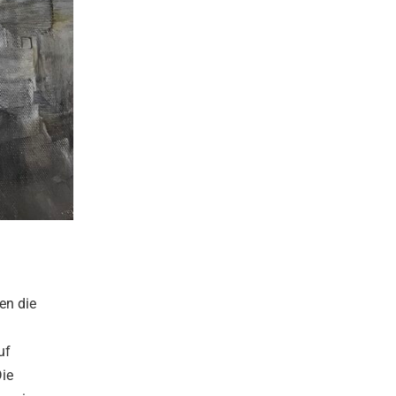
en die
uf
Die