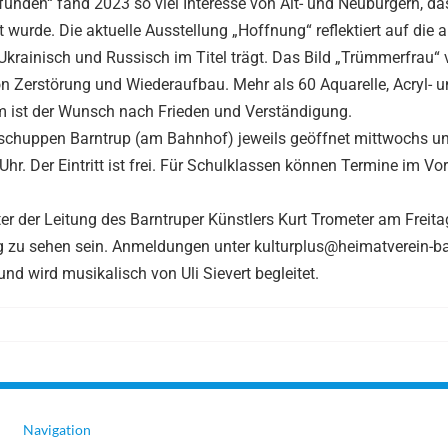
funden“ fand 2023 so viel Interesse von Alt- und Neubürgern, das
rt wurde. Die aktuelle Ausstellung „Hoffnung“ reflektiert auf die
krainisch und Russisch im Titel trägt. Das Bild „Trümmerfrau“ 
on Zerstörung und Wiederaufbau. Mehr als 60 Aquarelle, Acryl- u
m ist der Wunsch nach Frieden und Verständigung.
urschuppen Barntrup (am Bahnhof) jeweils geöffnet mittwochs u
r. Der Eintritt ist frei. Für Schulklassen können Termine im Vo
er der Leitung des Barntruper Künstlers Kurt Trometer am Freita
ung zu sehen sein. Anmeldungen unter kulturplus@heimatverein-ba
und wird musikalisch von Uli Sievert begleitet.
Navigation