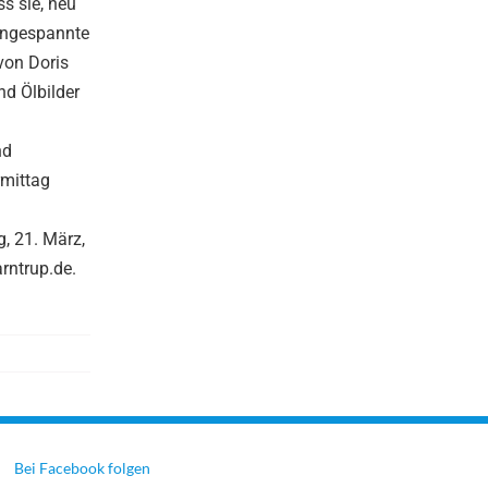
s sie, neu
 angespannte
von Doris
nd Ölbilder
nd
rmittag
g, 21. März,
rntrup.de.
Bei Facebook folgen