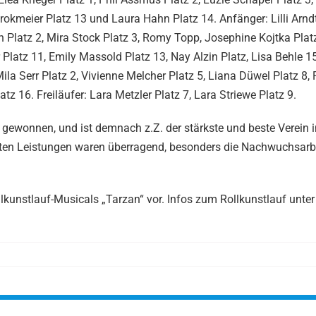
rokmeier Platz 13 und Laura Hahn Platz 14. Anfänger: Lilli Arndt
en Platz 2, Mira Stock Platz 3, Romy Topp, Josephine Kojtka Plat
 Platz 11, Emily Massold Platz 13, Nay Alzin Platz, Lisa Behle 1
ila Serr Platz 2, Vivienne Melcher Platz 5, Liana Düwel Platz 8, 
tz 16. Freiläufer: Lara Metzler Platz 7, Lara Striewe Platz 9.
gewonnen, und ist demnach z.Z. der stärkste und beste Verein 
ten Leistungen waren überragend, besonders die Nachwuchsarbe
llkunstlauf-Musicals „Tarzan“ vor. Infos zum Rollkunstlauf unter