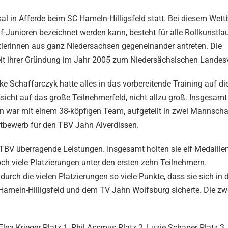
l in Afferde beim SC Hameln-Hilligsfeld statt. Bei diesem Wett
f-Junioren bezeichnet werden kann, besteht für alle Rollkunstla
rtlerinnen aus ganz Niedersachsen gegeneinander antreten. Die
seit ihrer Gründung im Jahr 2005 zum Niedersächsischen Landes
e Schaffarczyk hatte alles in das vorbereitende Training auf di
ssicht auf das große Teilnehmerfeld, nicht allzu groß. Insgesa
en war mit einem 38-köpfigen Team, aufgeteilt in zwei Mannsch
ettbewerb für den TBV Jahn Alverdissen.
TBV überragende Leistungen. Insgesamt holten sie elf Medaille
och viele Platzierungen unter den ersten zehn Teilnehmern.
ch die vielen Platzierungen so viele Punkte, dass sie sich in 
ameln-Hilligsfeld und dem TV Jahn Wolfsburg sicherte. Die zw
Elea Krieger Platz 1, Phil Assmus Platz 2, Luzie Schaper Platz 3,