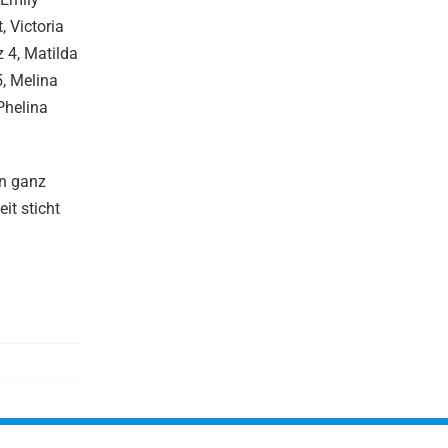
, Victoria
z 4, Matilda
5, Melina
Phelina
in ganz
it sticht