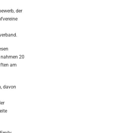
bewerb, der
ufvereine
verband.
esen
mt nahmen 20
aften am
n, davon
der
eite
 Emily