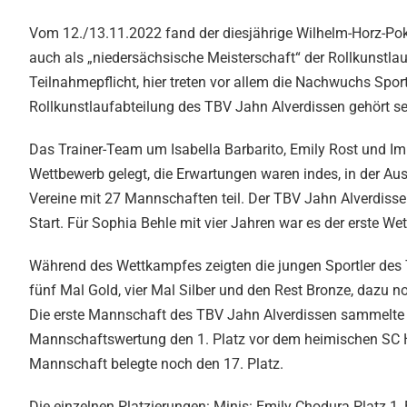
Vom 12./13.11.2022 fand der diesjährige Wilhelm-Horz-Poka
auch als „niedersächsische Meisterschaft“ der Rollkunstlau
Teilnahmepflicht, hier treten vor allem die Nachwuchs Spo
Rollkunstlaufabteilung des TBV Jahn Alverdissen gehört 
Das Trainer-Team um Isabella Barbarito, Emily Rost und Imk
Wettbewerb gelegt, die Erwartungen waren indes, in der Au
Vereine mit 27 Mannschaften teil. Der TBV Jahn Alverdiss
Start. Für Sophia Behle mit vier Jahren war es der erste W
Während des Wettkampfes zeigten die jungen Sportler des 
fünf Mal Gold, vier Mal Silber und den Rest Bronze, dazu n
Die erste Mannschaft des TBV Jahn Alverdissen sammelte dur
Mannschaftswertung den 1. Platz vor dem heimischen SC H
Mannschaft belegte noch den 17. Platz.
Die einzelnen Platzierungen: Minis: Emily Chodura Platz 1, 