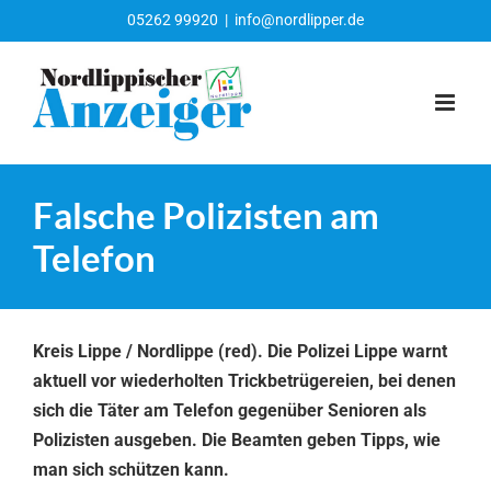
Zum
05262 99920
|
info@nordlipper.de
Inhalt
springen
Falsche Polizisten am
Telefon
Kreis Lippe / Nordlippe (red). Die Polizei Lippe warnt
aktuell vor wiederholten Trickbetrügereien, bei denen
sich die Täter am Telefon gegenüber Senioren als
Polizisten ausgeben. Die Beamten geben Tipps, wie
man sich schützen kann.