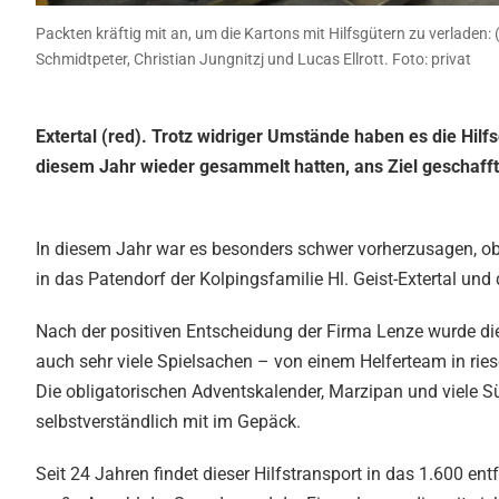
Packten kräftig mit an, um die Kartons mit Hilfsgütern zu verladen: (
Schmidtpeter, Christian Jungnitzj und Lucas Ellrott. Foto: privat
Extertal (red). Trotz widriger Umstände haben es die Hilfsg
diesem Jahr wieder gesammelt hatten, ans Ziel geschafft: 
In diesem Jahr war es besonders schwer vorherzusagen, o
in das Patendorf der Kolpingsfamilie Hl. Geist-Extertal u
Nach der positiven Entscheidung der Firma Lenze wurde di
auch sehr viele Spielsachen – von einem Helferteam in rie
Die obligatorischen Adventskalender, Marzipan und viele S
selbstverständlich mit im Gepäck.
Seit 24 Jahren findet dieser Hilfstransport in das 1.600 en