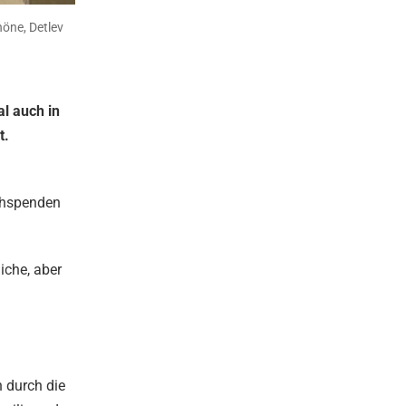
höne, Detlev
al auch in
t.
chspenden
iche, aber
h durch die