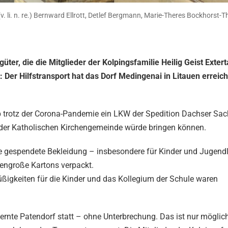
v. li. n. re.) Bernward Ellrott, Detlef Bergmann, Marie-Theres Bockhorst-T
üter, die die Mitglieder der Kolpingsfamilie Heilig Geist Extert
Der Hilfstransport hat das Dorf Medingenai in Litauen erreich
b trotz der Corona-Pandemie ein LKW der Spedition Dachser Sa
nd der Katholischen Kirchengemeinde würde bringen können.
e gespendete Bekleidung – insbesondere für Kinder und Jugendl
sengroße Kartons verpackt.
üßigkeiten für die Kinder und das Kollegium der Schule waren
tfernte Patendorf statt – ohne Unterbrechung. Das ist nur möglic