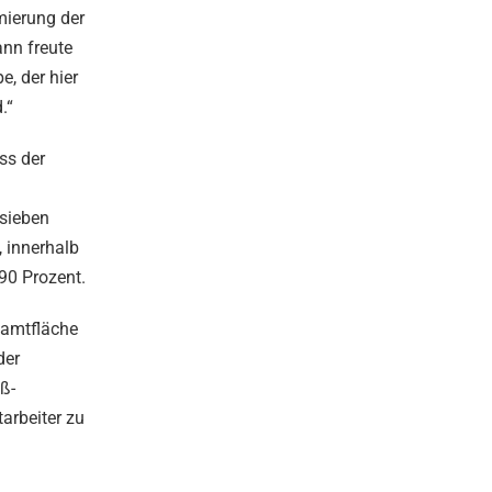
mierung der
ann freute
e, der hier
.“
ss der
 sieben
 innerhalb
 90 Prozent.
samtfläche
der
ß-
arbeiter zu