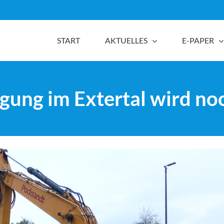
START
AKTUELLES
E-PAPER
rgung im Extertal wird no