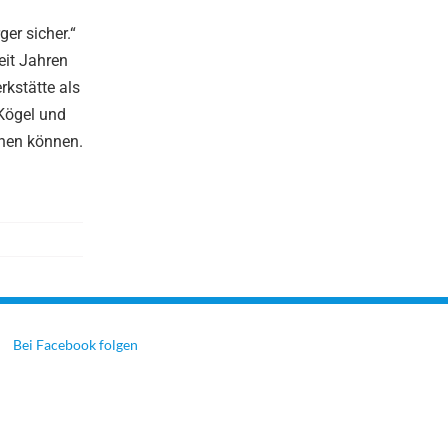
er sicher.“
eit Jahren
kstätte als
Kögel und
nen können.
Bei Facebook folgen