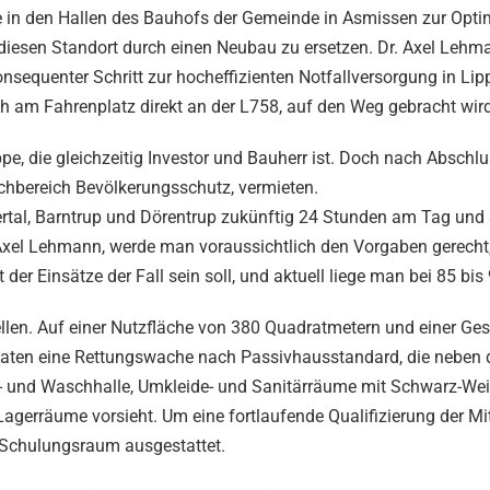
in den Hallen des Bauhofs der Gemeinde in Asmissen zur Opti
, diesen Standort durch einen Neubau zu ersetzen. Dr. Axel Lehm
onsequenter Schritt zur hocheffizienten Notfallversorgung in Lipp
h am Fahrenplatz direkt an der L758, auf den Weg gebracht wird
, die gleichzeitig Investor und Bauherr ist. Doch nach Abschlu
achbereich Bevölkerungsschutz, vermieten.
rtal, Barntrup und Dörentrup zukünftig 24 Stunden am Tag und
Axel Lehmann, werde man voraussichtlich den Vorgaben gerecht,
er Einsätze der Fall sein soll, und aktuell liege man bei 85 bis
llen. Auf einer Nutzfläche von 380 Quadratmetern und einer Ge
ten eine Rettungswache nach Passivhausstandard, die neben 
s- und Waschhalle, Umkleide- und Sanitärräume mit Schwarz-Wei
agerräume vorsieht. Um eine fortlaufende Qualifizierung der Mit
Schulungsraum ausgestattet.