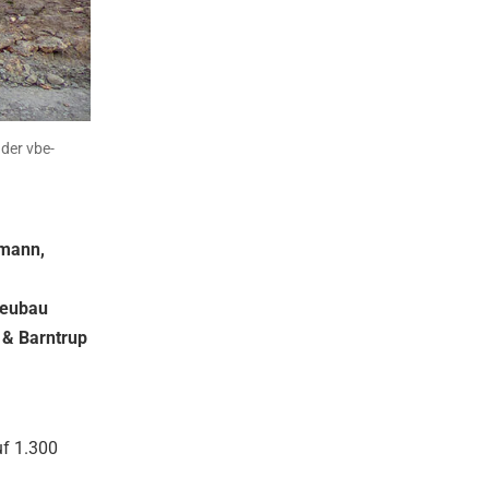
der vbe-
lmann,
 Neubau
 & Barntrup
uf 1.300