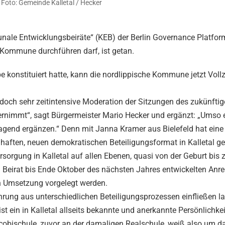
Foto: Gemeinde Kalletal / Hecker
unale Entwicklungsbeiräte“ (KEB) der Berlin Governance Platform
Kommune durchführen darf, ist getan.
onstituiert hatte, kann die nordlippische Kommune jetzt Vollz
 doch sehr zeitintensive Moderation der Sitzungen des zukünfti
immt“, sagt Bürgermeister Mario Hecker und ergänzt: „Umso er
agend ergänzen.“ Denn mit Janna Kramer aus Bielefeld hat eine 
haften, neuen demokratischen Beteiligungsformat in Kalletal g
rsorgung in Kalletal auf allen Ebenen, quasi von der Geburt bis
n Beirat bis Ende Oktober des nächsten Jahres entwickelten An
n Umsetzung vorgelegt werden.
rung aus unterschiedlichen Beteiligungsprozessen einfließen l
 ein in Kalletal allseits bekannte und anerkannte Persönlichkeit
bischule, zuvor an der damaligen Realschule, weiß also um da