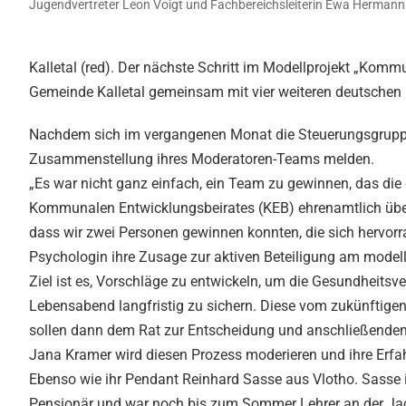
Jugendvertreter Leon Voigt und Fachbereichsleiterin Ewa Hermann 
Kalletal (red). Der nächste Schritt im Modellprojekt „Komm
Gemeinde Kalletal gemeinsam mit vier weiteren deutschen 
Nachdem sich im vergangenen Monat die Steuerungsgruppe k
Zusammenstellung ihres Moderatoren-Teams melden.
„Es war nicht ganz einfach, ein Team zu gewinnen, das die
Kommunalen Entwicklungsbeirates (KEB) ehrenamtlich übern
dass wir zwei Personen gewinnen konnten, die sich hervorr
Psychologin ihre Zusage zur aktiven Beteiligung am modell
Ziel ist es, Vorschläge zu entwickeln, um die Gesundheitsve
Lebensabend langfristig zu sichern. Diese vom zukünftige
sollen dann dem Rat zur Entscheidung und anschließende
Jana Kramer wird diesen Prozess moderieren und ihre Erfah
Ebenso wie ihr Pendant Reinhard Sasse aus Vlotho. Sasse ist
Pensionär und war noch bis zum Sommer Lehrer an der Jaco