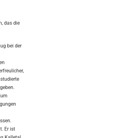
, das die
ug bei der
gen
freulicher,
studierte
egeben.
 zum
regungen
assen.
. Er ist
s Kalletal