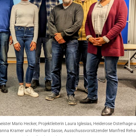
eister Mario Hecker, Projektleiterin Laura Iglesias, Heiderose Osterhage 
 Janna Kramer und Reinhard Sasse, Ausschussvorsitzender Manfred Rehs