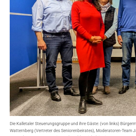
Die Kalletaler Steuerungsgruppe und ihre Gäste: (von links) Bürgerm
Watternberg (Vertreter des Seniorenbeirates), Moderatoren-Team